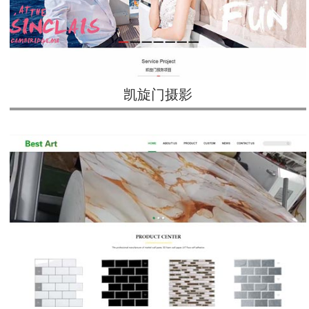
凯旋门摄影