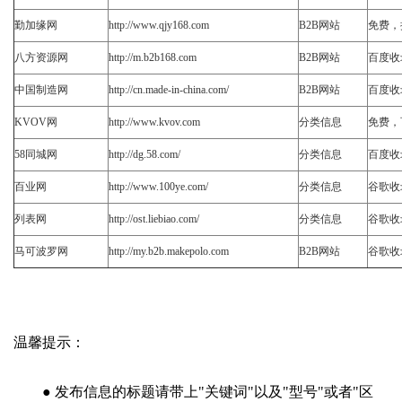
勤加缘网
http://www.qjy168.com
B2B网站
免费，
八方资源网
http://m.b2b168.com
B2B网站
百度收
中国制造网
http://cn.made-in-china.com/
B2B网站
百度收
KVOV网
http://www.kvov.com
分类信息
免费，
58同城网
http://dg.58.com/
分类信息
百度收
百业网
http://www.100ye.com/
分类信息
谷歌收
列表网
http://ost.liebiao.com/
分类信息
谷歌收
马可波罗网
http://my.b2b.makepolo.com
B2B网站
谷歌收
温馨提示：
● 发布信息的标题请带上"关键词"以及"型号"或者"区