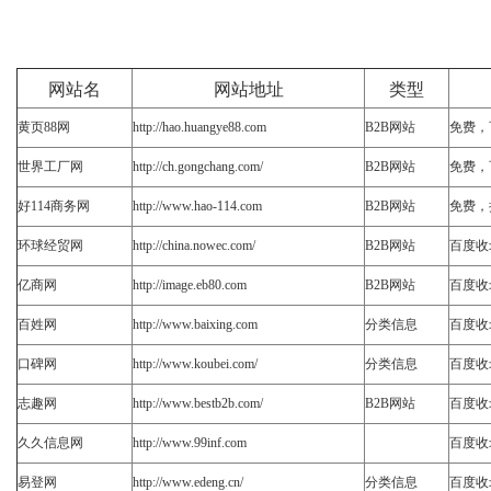
网站名
网站地址
类型
黄页88网
http://hao.huangye88.com
B2B网站
免费，
世界工厂网
http://ch.gongchang.com/
B2B网站
免费，
好114商务网
http://www.hao-114.com
B2B网站
免费，
环球经贸网
http://china.nowec.com/
B2B网站
百度收
亿商网
http://image.eb80.com
B2B网站
百度收
百姓网
http://www.baixing.com
分类信息
百度收
口碑网
http://www.koubei.com/
分类信息
百度收
志趣网
http://www.bestb2b.com/
B2B网站
百度收
久久信息网
http://www.99inf.com
百度收
易登网
http://www.edeng.cn/
分类信息
百度收