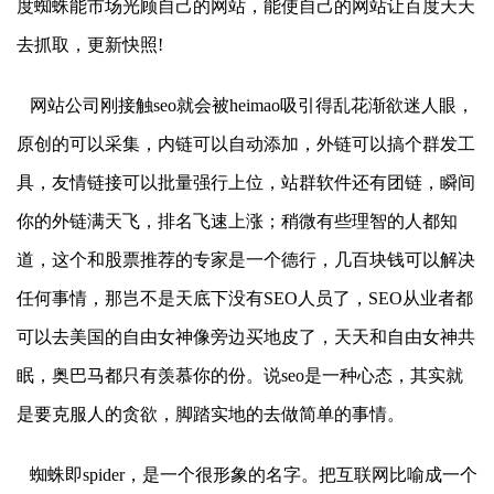
度蜘蛛能市场光顾自己的网站，能使自己的网站让百度天天
去抓取，更新快照!
网站公司刚接触seo就会被heimao吸引得乱花渐欲迷人眼，
原创的可以采集，内链可以自动添加，外链可以搞个群发工
具，友情链接可以批量强行上位，站群软件还有团链，瞬间
你的外链满天飞，排名飞速上涨；稍微有些理智的人都知
道，这个和股票推荐的专家是一个德行，几百块钱可以解决
任何事情，那岂不是天底下没有SEO人员了，SEO从业者都
可以去美国的自由女神像旁边买地皮了，天天和自由女神共
眠，奥巴马都只有羡慕你的份。说seo是一种心态，其实就
是要克服人的贪欲，脚踏实地的去做简单的事情。
蜘蛛即spider，是一个很形象的名字。把互联网比喻成一个