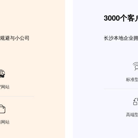
3000个
，规避与小公司
长沙本地企业

标准
贸网站

高端
商网站