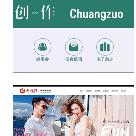
作》编辑部 （长沙市文联）
杂志原名《新创作》，1982年创刊。是一
外公开发行的大型文学期刊，由中共长沙
部主管，长沙市文联主办，拥有国际标准
SN 1007-3876)、国内统一刊号(CN43-
)。2015年被国家新闻出版
润美建设开发集团有限公司
建设开发集团有限公司，是一家致力于建
计、施工、管理为主体，涵盖投资、能
、环保、检测、培训等多领域发展的现代
。公司成立于2018年，位于湖南省长沙市