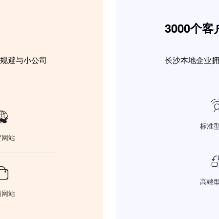
3000个
，规避与小公司
长沙本地企业

标准
贸网站

高端
商网站