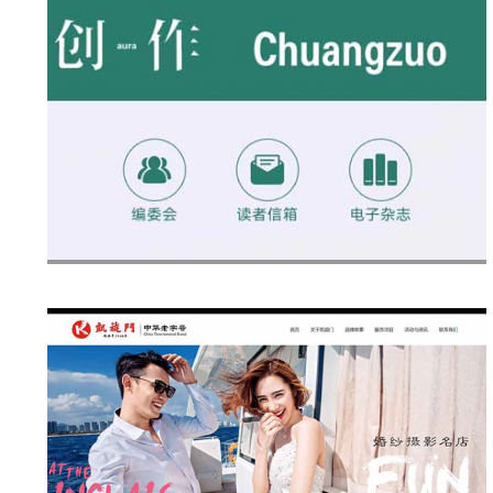
作》编辑部 （长沙市文联）
杂志原名《新创作》，1982年创刊。是一
外公开发行的大型文学期刊，由中共长沙
部主管，长沙市文联主办，拥有国际标准
SN 1007-3876)、国内统一刊号(CN43-
)。2015年被国家新闻出版
润美建设开发集团有限公司
建设开发集团有限公司，是一家致力于建
计、施工、管理为主体，涵盖投资、能
、环保、检测、培训等多领域发展的现代
。公司成立于2018年，位于湖南省长沙市